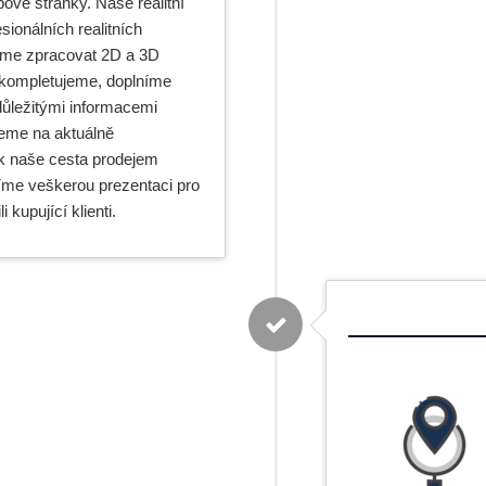
ové stránky. Naše realitní
ionálních realitních
me zpracovat 2D a 3D
 zkompletujeme, doplníme
důležitými informacemi
jeme na aktuálně
ak naše cesta prodejem
íme veškerou prezentaci pro
i kupující klienti.