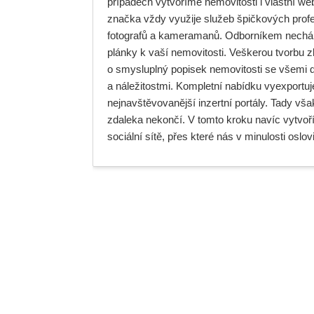
případech vytvoříme nemovitosti i vlastní web
značka vždy využije služeb špičkových profes
fotografů a kameramanů. Odborníkem nechá
plánky k vaší nemovitosti. Veškerou tvorbu
o smysluplný popisek nemovitosti se všemi 
a náležitostmi. Kompletní nabídku vyexportu
nejnavštěvovanější inzertní portály. Tady vš
zdaleka nekončí. V tomto kroku navíc vytvoř
sociální sítě, přes které nás v minulosti oslovil