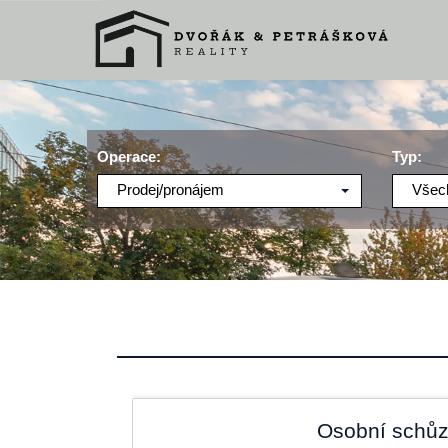
Operace:
Typ:
Prodej/pronájem
Všec
Osobní schů