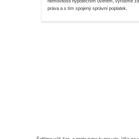
nemovitosti hypotečním úvěrem, vyřídíme za
práva a s tím spojený správní poplatek.
Šetříme váš čas, a proto jsme tu pro vás. Vše za 