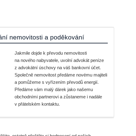
ání nemovitosti a poděkování
Jakmile dojde k převodu nemovitosti
na nového nabyvatele, uvolní advokát peníze
z advokátní úschovy na váš bankovní účet.
Společně nemovitost předáme novému majiteli
a pomůžeme s vyřízením převodů energií.
Předáme vám malý dárek jako našemu
obchodními partnerovi a zůstaneme i nadále
v přátelském kontaktu.
láte, ostatně přečtěte si hodnocení od našich