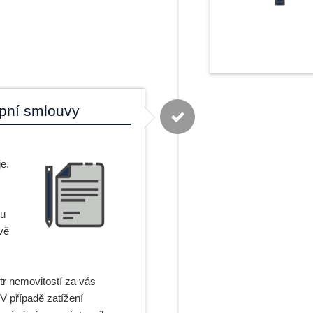
upní smlouvy
e.
su
vě
tr nemovitostí za vás
V případě zatížení