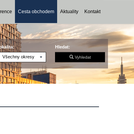
rence
Cesta obchodem
Aktuality
Kontakt
okalita:
Hledat:
Všechny okresy
Vyhledat