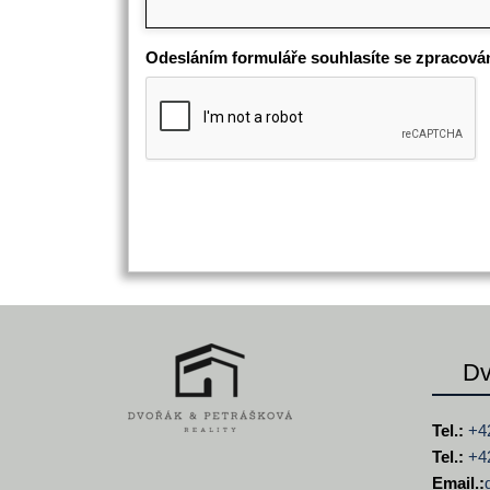
Odesláním formuláře souhlasíte se zpracová
Dv
Tel.:
+4
Tel.:
+4
Email.: