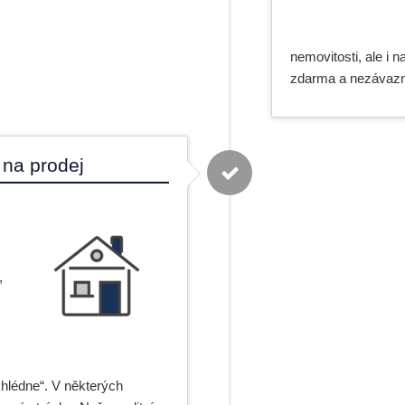
nemovitosti, ale i 
zdarma a nezávazn
 na prodej
,
zhlédne“. V některých