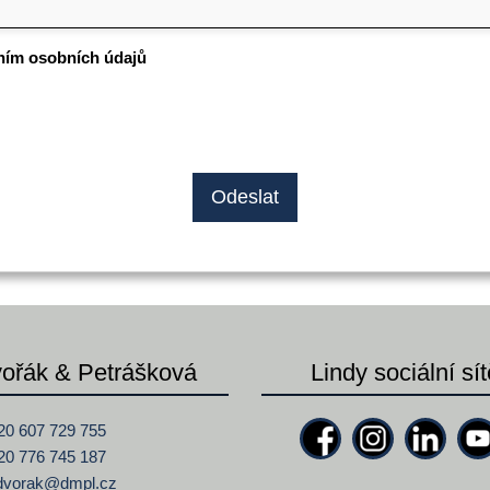
ním osobních údajů
ořák & Petrášková
Lindy sociální sít
20 607 729 755
20 776 745 187
dvorak@
dmpl.cz