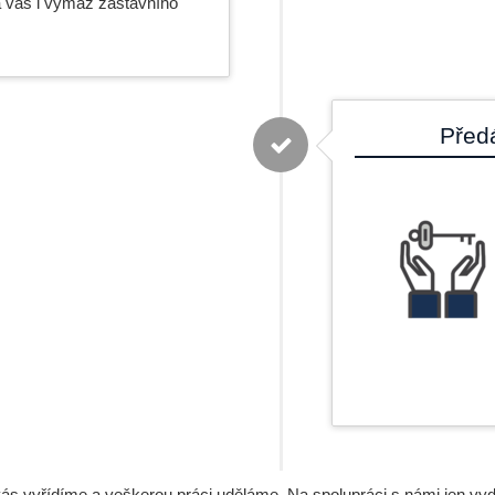
 vás i výmaz zástavního
Před
vás vyřídíme a veškerou práci uděláme. Na spolupráci s námi jen vydě