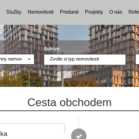
Služby
Nemovitosti
Prodané
Projekty
O nás
Refe
Subtyp:
L
hny nemovitosti
Zvolte si typ nemovitosti
Cesta obchodem
zka