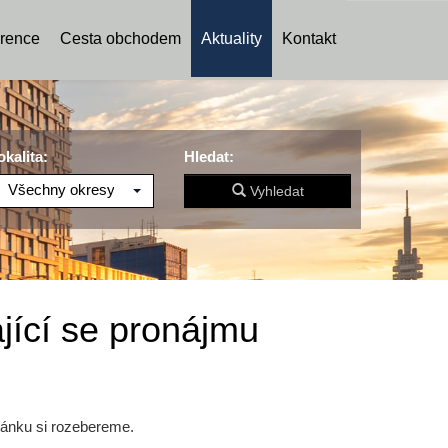
rence
Cesta obchodem
Aktuality
Kontakt
okalita:
Hledat:
Všechny okresy
Vyhledat
ající se pronájmu
lánku si rozebereme.