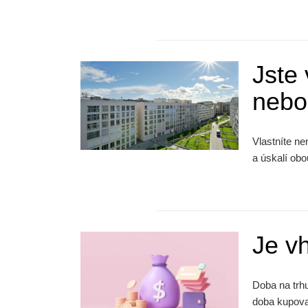
Jste 
nebo
Vlastníte ne
a úskalí obo
Je v
Doba na trhu
doba kupov