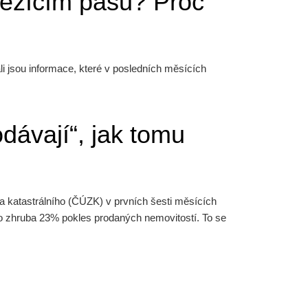
běžícím pásu? Proč
ali jsou informace, které v posledních měsících
dávají“, jak tomu
 katastrálního (ČÚZK) v prvních šesti měsících
 o zhruba 23% pokles prodaných nemovitostí. To se