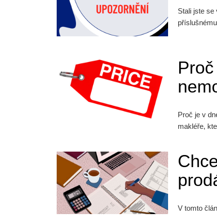
Stali jste s
příslušnému
Proč 
nemo
Proč je v dn
makléře, kt
Chce
prod
V tomto člá