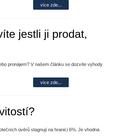
více zde...
e jestli ji prodat,
 a nebo pronájem? V našem článku se dozvíte výhody
více zde...
itostí?
otečních úvěrů stagnují na hranici 6%. Je vhodná