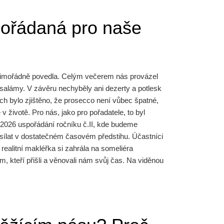
pořádaná pro naše
se mimořádně povedla. Celým večerem nás provázel
 salámy. V závěru nechyběly ani dezerty a potlesk
ých bylo zjištěno, že prosecco není vůbec špatné,
 v životě. Pro nás, jako pro pořadatele, to byl
e 2026 uspořádání ročníku č.II, kde budeme
ílat v dostatečném časovém předstihu. Účastníci
 realitní makléřka si zahrála na someliéra
m, kteří přišli a věnovali nám svůj čas. Na viděnou