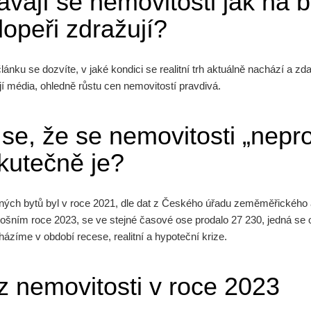
ávají se nemovitosti jak na 
opeři zdražují?
ánku se dozvíte, v jaké kondici se realitní trh aktuálně nachází a zd
í média, ohledně růstu cen nemovitostí pravdivá.
se, že se nemovitosti „nepro
skutečně je?
ných bytů byl v roce 2021, dle dat z Českého úřadu zeměměřického a
etošním roce 2023, se ve stejné časové ose prodalo 27 230, jedná se
zíme v období recese, realitní a hypoteční krize.
z nemovitosti v roce 2023