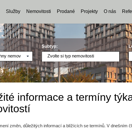
Služby
Nemovitosti
Prodané
Projekty
O nás
Refe
Subtyp:
L
hny nemovitosti
Zvolte si typ nemovitosti
ité informace a termíny týk
vitostí
mení změn, důležitých informací a blížících se termínů. V dnešním č