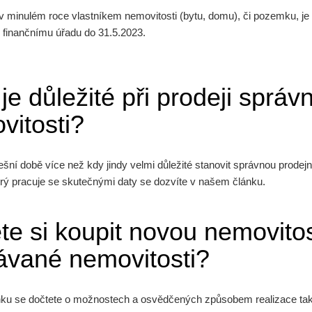
e v minulém roce vlastníkem nemovitosti (bytu, domu), či pozemku, je
 finančnímu úřadu do 31.5.2023.
je důležité při prodeji správ
vitosti?
ešní době více než kdy jindy velmi důležité stanovit správnou prodejní
erý pracuje se skutečnými daty se dozvíte v našem článku.
te si koupit novou nemovitos
ávané nemovitosti?
nku se dočtete o možnostech a osvědčených způsobem realizace tak