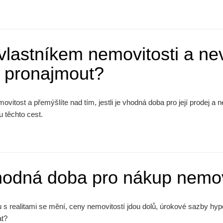
vlastníkem nemovitosti a nevít
 pronajmout?
movitost a přemýšlíte nad tím, jestli je vhodná doba pro její prodej
u těchto cest.
hodná doba pro nákup nemov
 s realitami se mění, ceny nemovitostí jdou dolů, úrokové sazby hyp
at?