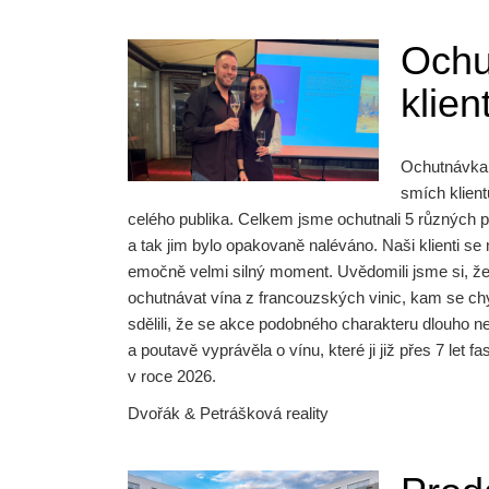
Ochu
klien
Ochutnávka i
smích klient
celého publika. Celkem jsme ochutnali 5 různých pr
a tak jim bylo opakovaně naléváno. Naši klienti se m
emočně velmi silný moment. Uvědomili jsme si, že j
ochutnávat vína z francouzských vinic, kam se c
sdělili, že se akce podobného charakteru dlouho nez
a poutavě vyprávěla o vínu, které ji již přes 7 let
v roce 2026.
Dvořák & Petrášková reality