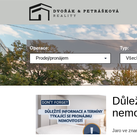
Operace:
Typ:
Prodej/pronájem
Všec
Důlež
nemo
Jaro ve zna