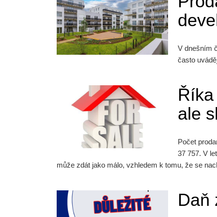
Prod
devel
V dnešním čl
často uváděj
Říka 
ale 
Počet proda
37 757. V l
může zdát jako málo, vzhledem k tomu, že se nachá
Daň 