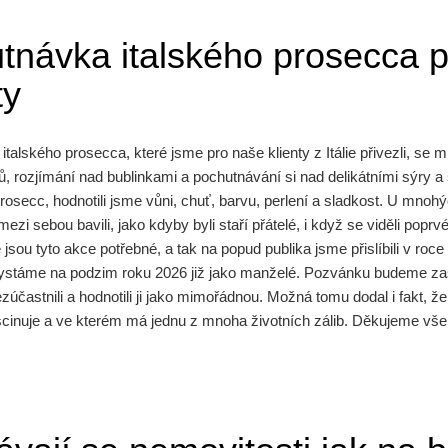
tnávka italského prosecca 
ty
talského prosecca, které jsme pro naše klienty z Itálie přivezli, 
ů, rozjímání nad bublinkami a pochutnávání si nad delikátními sýry a
osecc, hodnotili jsme vůni, chuť, barvu, perlení a sladkost. U mnoh
ezi sebou bavili, jako kdyby byli staří přátelé, i když se viděli poprvé
sou tyto akce potřebné, a tak na popud publika jsme přislíbili v roc
hystáme na podzim roku 2026 již jako manželé. Pozvánku budeme zas
účastnili a hodnotili ji jako mimořádnou. Možná tomu dodal i fakt, že
 fascinuje a ve kterém má jednu z mnoha životních zálib. Děkujeme vše