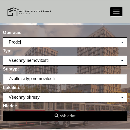
Naviga
Operace:
Prodej
Typ:
Všechny nemovitosti
Subtyp:
Zvolte si typ nemovitosti
Lokalita:
Všechny okresy
Hledat:
Vyhledat