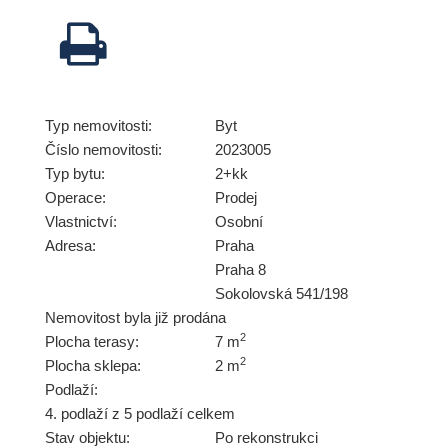
Typ nemovitosti:
Byt
Číslo nemovitosti:
2023005
Typ bytu:
2+kk
Operace:
Prodej
Vlastnictví:
Osobní
Adresa:
Praha
Praha 8
Sokolovská 541/198
Nemovitost byla již prodána
2
Plocha terasy:
7 m
2
Plocha sklepa:
2 m
Podlaží:
4. podlaží z 5 podlaží celkem
Stav objektu:
Po rekonstrukci