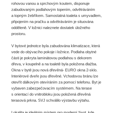
rohovou vanou a sprchovým koutem, disponuje
zabudovaným podlahovým topením, odvětráváním
a topným žebříkem. Samostatná toaleta s umyvadlem,
připojením na pračku a odvětráváním je situována
odděleně. V ložnici naleznete dostatek úložného
prostoru.
V bytové jednotce byla zabudována klimatizace, která
vede do obývacího pokoje i ložnice. Podlaha obytné
části je pokryta laminátovou podlahou s dekorem
dřeva, v koupelně a na toaletě byla položena dlažba.
Okna v bytě jsou nová dřevěná- EURO okna 2-sklo.
Interiérové dveře jsou dřevěné. Vchodovou bránu lze
otevřít dálkovým otevíráním za pomocí telefonu. Byt je
vybaven zabezpečovacím systémem. Na terase
s orientací do vnitrobloku jsou položená dřevěná
terasová prkna. SVJ schválilo výstavbu výtahu.
Lokalita je ideálním místem pro moderní život, kde