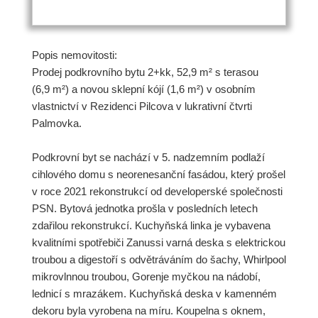
Popis nemovitosti:
Prodej podkrovního bytu 2+kk, 52,9 m² s terasou
(6,9 m²) a novou sklepní kójí (1,6 m²) v osobním
vlastnictví v Rezidenci Pilcova v lukrativní čtvrti
Palmovka.
Podkrovní byt se nachází v 5. nadzemním podlaží
cihlového domu s neorenesanční fasádou, který prošel
v roce 2021 rekonstrukcí od developerské společnosti
PSN. Bytová jednotka prošla v posledních letech
zdařilou rekonstrukcí. Kuchyňská linka je vybavena
kvalitními spotřebiči Zanussi varná deska s elektrickou
troubou a digestoří s odvětráváním do šachy, Whirlpool
mikrovlnnou troubou, Gorenje myčkou na nádobí,
lednicí s mrazákem. Kuchyňská deska v kamenném
dekoru byla vyrobena na míru. Koupelna s oknem,