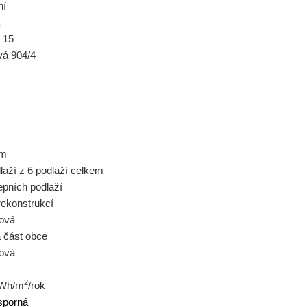
ní
 15
vá 904/4
cm
dlaží z 6 podlaží celkem
epních podlaží
rekonstrukcí
ová
á část obce
tová
2
kWh/m
/rok
sporná