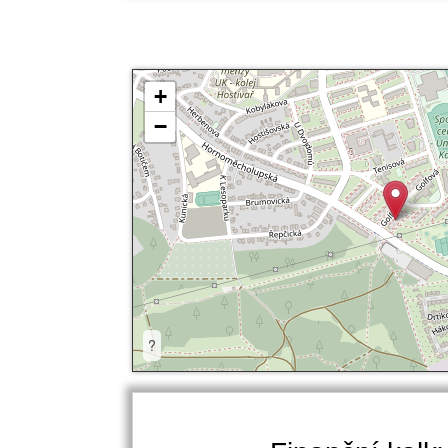
+
−
?