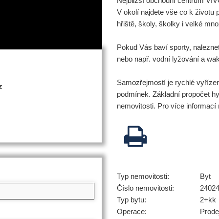
Nejbližší obchodní centrum VIV
V okolí najdete vše co k životu 
hřiště, školy, školky i velké mno
Pokud Vás baví sporty, naleznete
nebo např. vodní lyžování a wa
Samozřejmostí je rychlé vyřízen
z
podmínek. Základní propočet hy
nemovitosti. Pro více informací
Typ nemovitosti:
Byt
Číslo nemovitosti:
2402
Typ bytu:
2+kk
Operace:
Prode