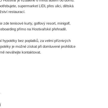
O Hostivař je vzdálené 6 minut autem od domu.
potřebujete, supermarket LIDL přes ulici, dětská
žství restaurací.
 zde tenisové kurty, golfový resort, minigolf,
keboarding přímo na Hostivařské přehradě.
í hypotéky bez poplatků, za velmi příznivých
potéky je možné získat při domluvené prohlídce
 mě neváhejte kontaktovat.
4
j