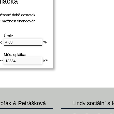
ulačka
oučasné době dostatek
 možnost financování.
Úrok:
č
%
Měs. splátka:
et
Kč
ořák & Petrášková
Lindy sociální sít