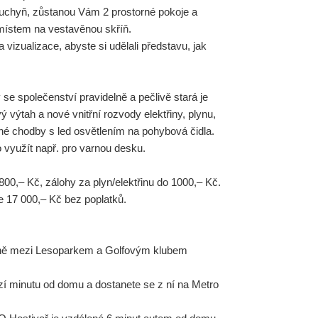
kuchyň, zůstanou Vám 2 prostorné pokoje a
místem na vestavěnou skříň.
 vizualizace, abyste si udělali představu, jak
 se společenství pravidelně a pečlivě stará je
 výtah a nové vnitřní rozvody elektřiny, plynu,
é chodby s led osvětlením na pohybová čidla.
o využít např. pro varnou desku.
00,– Kč, zálohy za plyn/elektřinu do 1000,– Kč.
 17 000,– Kč bez poplatků.
ně mezi Lesoparkem a Golfovým klubem
í minutu od domu a dostanete se z ní na Metro