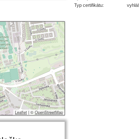
Typ certifikátu:
vyhlá
Leaflet
|
©
OpenStreetMap