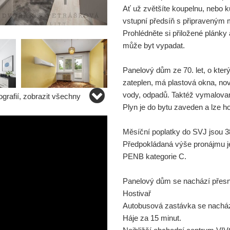
Ať už zvětšíte koupelnu, nebo 
vstupní předsíň s připraveným 
Prohlédněte si přiložené plánky a
může byt vypadat.
Panelový dům ze 70. let, o který
zateplen, má plastová okna, nový
vody, odpadů. Taktéž vymalovan
grafií, zobrazit všechny
Plyn je do bytu zaveden a lze h
Měsíční poplatky do SVJ jsou 38
Předpokládaná výše pronájmu je
PENB kategorie C.
Panelový dům se nachází přes
Hostivař
Autobusová zastávka se nacház
Háje za 15 minut.