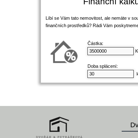
Finanční kalk
Líbí se Vám tato nemovitost, ale nemáte v s
finančních prostředků? Rádi Vám poskytneme
Částka:
K
Doba splácení:
l
Dv