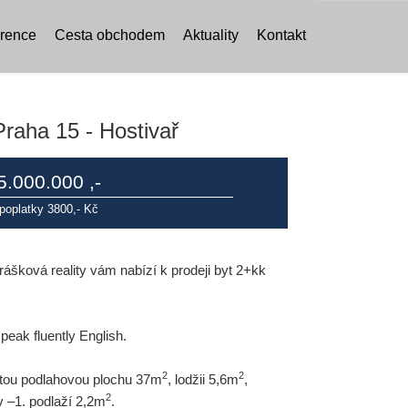
rence
Cesta obchodem
Aktuality
Kontakt
raha 15 - Hostivař
5.000.000 ,-
poplatky 3800,- Kč
ášková reality vám nabízí k prodeji byt 2+kk
peak fluently English.
2
2
istou podlahovou plochu 37m
, lodžii 5,6m
,
2
v –1. podlaží 2,2m
.