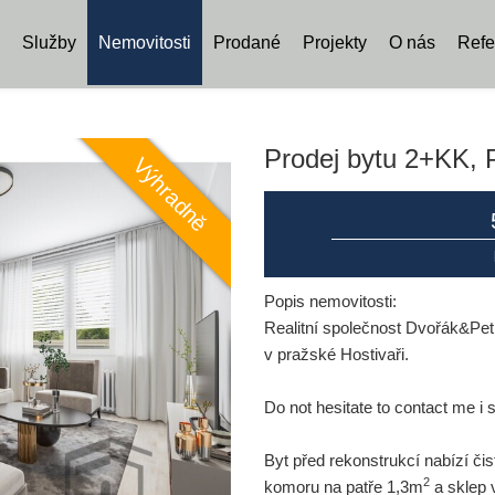
Služby
Nemovitosti
Prodané
Projekty
O nás
Refe
Prodej bytu 2+KK, P
Popis nemovitosti:
Realitní společnost Dvořák&Petr
v pražské Hostivaři.
Do not hesitate to contact me i s
Byt před rekonstrukcí nabízí č
2
komoru na patře 1,3m
a sklep 