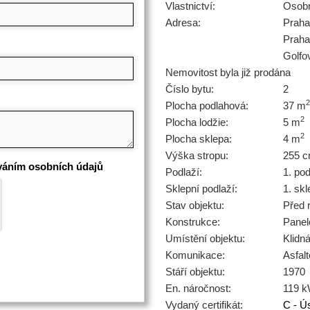
Vlastnictví:
Osob
Adresa:
Praha
Praha
Golfo
Nemovitost byla již prodána
Číslo bytu:
2
2
Plocha podlahová:
37 m
2
Plocha lodžie:
5 m
2
Plocha sklepa:
4 m
Výška stropu:
255 
váním osobních údajů
Podlaží:
1. po
Sklepní podlaží:
1. skl
Stav objektu:
Před 
Konstrukce:
Panel
Umístění objektu:
Klidn
Komunikace:
Asfal
Stáří objektu:
1970
En. náročnost:
119 
Vydaný certifikát:
C - Ú