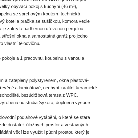
 velký obývací pokoj s kuchyní (46 m²),
oupelna se sprchovým koutem, technická
ový kotel a pračka se sušičkou, komora vedle
rá je zakryta nádhernou dřevěnou pergolou
á střešní okna a samostatná garáž pro jedno
o vlastní tělocvičnu.
é pokoje a 1 pracovnu, koupelnu s vanou a
m a zateplený polystyrenem, okna plastová-
řevěné a laminátové, nechybí kvalitní keramické
 schodiště, bezúdržbová terasa z WPC.
vyrobena od studia Sykora, doplněna vysoce
lovodní podlahové vytápění, o které se stará
zde dostatek úložných prostor a vestavných
ádání věcí lze využít i půdní prostor, který je