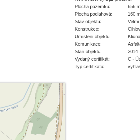
Plocha pozemku:
656 
Plocha podlahová:
160 
Stav objektu:
Velmi
Konstrukce:
Cihlo
Umístění objektu:
Klidn
Komunikace:
Asfal
Stáří objektu:
2014
Vydaný certifikát:
C - Ú
Typ certifikátu:
vyhlá