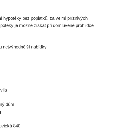
í hypotéky bez poplatků, za velmi příznivých
potéky je možné získat při domluvené prohlídce
ru nejvýhodnější nabídky.
vila
3
nný dům
j
ovická 840