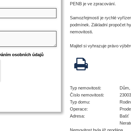
PENB je ve zpracování.
Samozřejmostí je rychlé vyřízen
podmínek. Základní propočet hy
nemovitosti.
Majitel si vyhrazuje právo výbě
váním osobních údajů
Typ nemovitosti:
Dům, 
Číslo nemovitosti:
2300
Typ domu:
Rodi
Operace:
Prode
Adresa:
Bašť
Nerat
Nemovitost byla již prodána