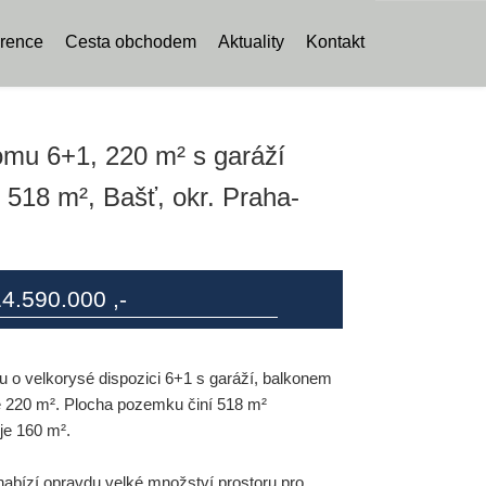
rence
Cesta obchodem
Aktuality
Kontakt
omu 6+1, 220 m² s garáží
 518 m², Bašť, okr. Praha-
4.590.000 ,-
 o velkorysé dispozici 6+1 s garáží, balkonem
še 220 m². Plocha pozemku činí 518 m²
je 160 m².
nabízí opravdu velké množství prostoru pro