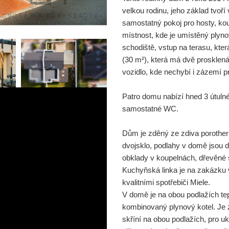
velkou rodinu, jeho základ tvoří
samostatný pokoj pro hosty, k
místnost, kde je umístěný plyn
schodiště, vstup na terasu, kte
(30 m²), která má dvě prosklen
vozidlo, kde nechybí i zázemí pr
Patro domu nabízí hned 3 útuln
samostatné WC.
Dům je zděný ze zdiva porother
dvojsklo, podlahy v domě jsou d
obklady v koupelnách, dřevěné
Kuchyňská linka je na zakázku 
kvalitními spotřebiči Miele.
V domě je na obou podlažích tep
kombinovaný plynový kotel. Je 
skříní na obou podlažích, pro ukl