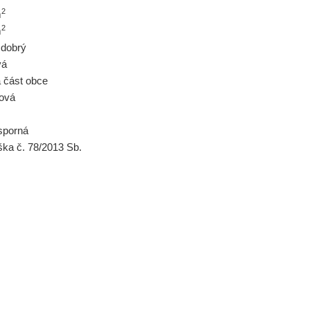
2
m
2
m
 dobrý
vá
á část obce
tová
sporná
ška č. 78/2013 Sb.