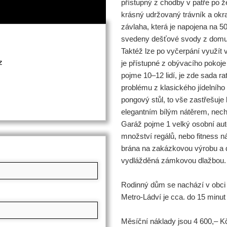
přístupný z chodby v patře po ž
krásný udržovaný trávník a okr
závlaha, která je napojena na 
svedeny dešťové svody z domu
Taktéž lze po vyčerpání využít 
z
je přístupné z obývacího poko
pojme 10–12 lidí, je zde sada ra
problému z klasického jídelního
pongový stůl, to vše zastřešuje
elegantním bílým nátěrem, nech
Garáž pojme 1 velký osobní auto
množství regálů, nebo fitness 
brána na zakázkovou výrobu a d
vydlážděná zámkovou dlažbou.
Rodinný dům se nachází v obci 
Metro-Ládví je cca. do 15 minu
Měsíční náklady jsou 4 600,– Kč 