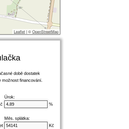
Leaflet
|
©
OpenStreetMap
ulačka
oučasné době dostatek
 možnost financování.
Úrok:
č
%
Měs. splátka:
et
Kč