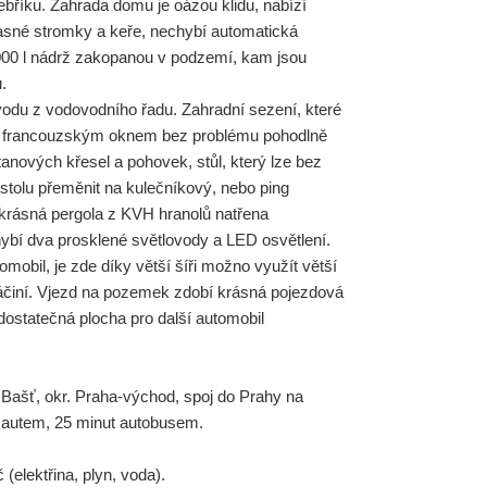
ebříku. Zahrada domu je oázou klidu, nabízí
asné stromky a keře, nechybí automatická
5000 l nádrž zakopanou v podzemí, kam jsou
.
vodu z vodovodního řadu. Zahradní sezení, které
je francouzským oknem bez problému pohodlně
tanových křesel a pohovek, stůl, který lze bez
 stolu přeměnit na kulečníkový, nebo ping
 krásná pergola z KVH hranolů natřena
ybí dva prosklené světlovody a LED osvětlení.
mobil, je zde díky větší šíři možno využít větší
náčiní. Vjezd na pozemek zdobí krásná pojezdová
ostatečná plocha pro další automobil
Bašť, okr. Praha-východ, spoj do Prahy na
t autem, 25 minut autobusem.
(elektřina, plyn, voda).