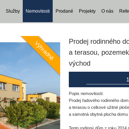
Služby
Nemovitosti
Prodané
Projekty
O nás
Refe
Prodej rodinného d
a terasou, pozemek
východ
1
Popis nemovitosti:
Prodej řadového rodinného domu
a terasou o celkové užitné plo
a samotná obytná plocha domu 
Tento rodinný dům z roku 2014 