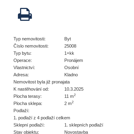
Typ nemovitosti:
Byt
Číslo nemovitosti:
25008
Typ bytu:
1+kk
Operace:
Pronájem
Vlastnictví:
Osobní
Adresa:
Kladno
Nemovitost byla již pronajata
K nastěhování od:
10.3.2025
2
Plocha terasy:
11 m
2
Plocha sklepa:
2 m
Podlaží:
1. podlaží z 4 podlaží celkem
Sklepní podlaží:
1. sklepních podlaží
Stav objektu:
Novostavba