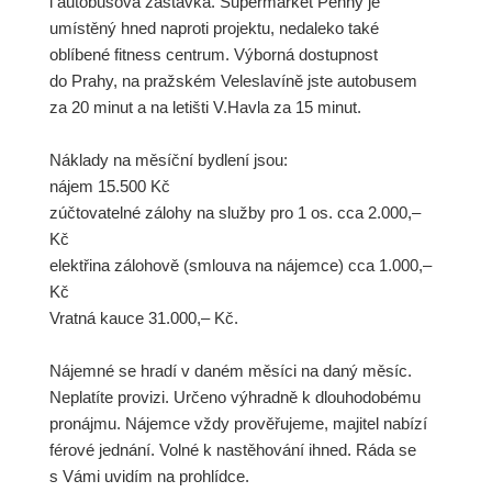
i autobusová zastávka. Supermarket Penny je
umístěný hned naproti projektu, nedaleko také
oblíbené fitness centrum. Výborná dostupnost
do Prahy, na pražském Veleslavíně jste autobusem
za 20 minut a na letišti V.Havla za 15 minut.
Náklady na měsíční bydlení jsou:
nájem 15.500 Kč
zúčtovatelné zálohy na služby pro 1 os. cca 2.000,–
Kč
elektřina zálohově (smlouva na nájemce) cca 1.000,–
Kč
Vratná kauce 31.000,– Kč.
Nájemné se hradí v daném měsíci na daný měsíc.
Neplatíte provizi. Určeno výhradně k dlouhodobému
pronájmu. Nájemce vždy prověřujeme, majitel nabízí
férové jednání. Volné k nastěhování ihned. Ráda se
s Vámi uvidím na prohlídce.