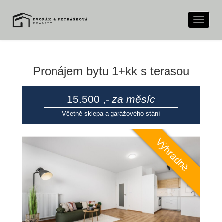
Naviga
Pronájem bytu 1+kk s terasou
15.500 ,-
za měsíc
Včetně sklepa a garážového stání