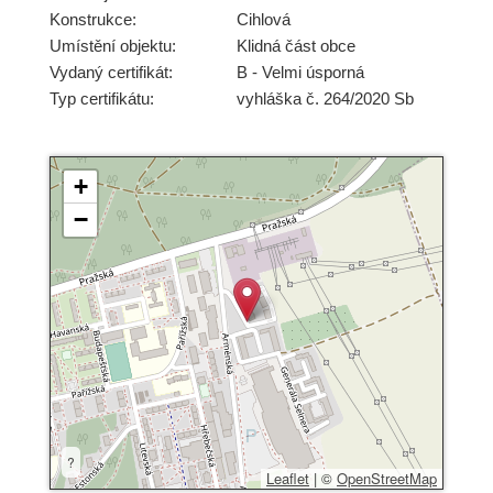
Konstrukce:
Cihlová
Umístění objektu:
Klidná část obce
Vydaný certifikát:
B - Velmi úsporná
Typ certifikátu:
vyhláška č. 264/2020 Sb
+
−
?
Leaflet
|
©
OpenStreetMap