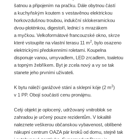
šatnou a připojením na pračku. Dále obytnou částí
a kuchyňským koutem s vestavěnou elektrickou
horkovzdušnou troubou, indukční sklokeramickou
dvou-ploténkou, digestoří, lednicí s mrazákem
a myčkou. Velkoformátové francouzské okno, skrze
2
které vstoupíte na vlastní terasu 11 m
, bylo osazeno
elektrickými předokenními roletami. Koupelna
disponuje vanou, umyvadlem, LED zrcadlem, toaletou
a topným žebříkem. Byt je zcela nový a vy se tak
stanete jeho prvními uživateli.
2
K bytu náleží garážové stání a sklepní kóje (2 m
)
v 1 PP. Obojí součástí cenu pronájmu.
Celý objekt je oplocený, udržovaný vnitroblok se
zahradou je určený pouze rezidentům. V lokalitě
naleznete veškerou občanskou vybavenost, oblíbené
nákupní centrum OAZA pár kroků od domu, stejně tak