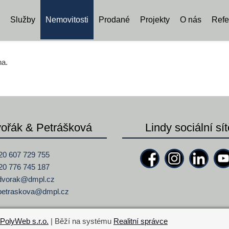
Služby
Nemovitosti
Prodané
Projekty
O nás
Refe
na.
ořák & Petrášková
Lindy sociální sít
20 607 729 755
20 776 745 187
dvorak@
dmpl.cz
petraskova@
dmpl.cz
PolyWeb s.r.o.
| Běží na systému
Realitní správce