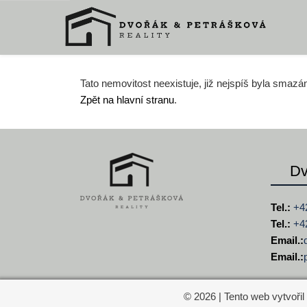
Tato nemovitost neexistuje, již nejspíš byla smazá
Zpět na hlavní stranu
.
Dv
Tel.:
+4
Tel.:
+4
Email.:
Email.:
© 2026 | Tento web vytvořil